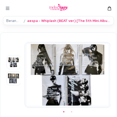
Beranda
aespa - Whiplash (BEAT ver.) [The 5th Mini Album]