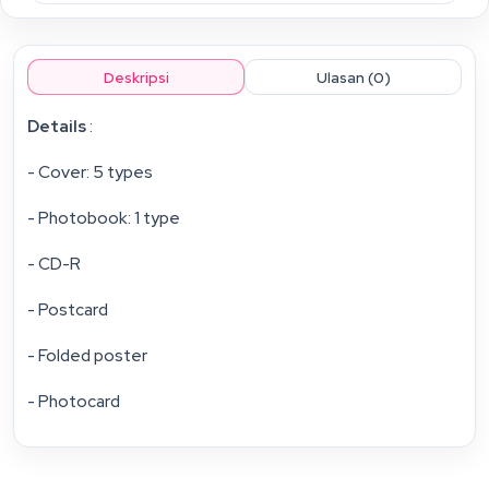
Deskripsi
Ulasan (0)
Details
:
- Cover: 5 types
- Photobook: 1 type
- CD-R
- Postcard
- Folded poster
- Photocard