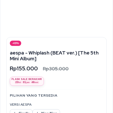
-49%
aespa - Whiplash (BEAT ver.) [The 5th
Mini Album]
Rp155.000
Rp305.000
FLASH SALE BERAKHIR
23
01
48
hri
jam
mnt
PILIHAN YANG TERSEDIA
VERSI AESPA