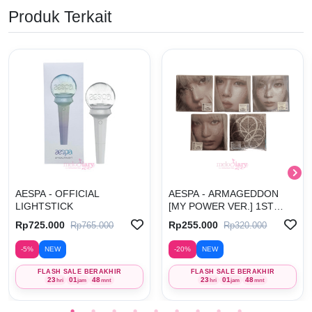
Produk Terkait
AESPA - OFFICIAL
AESPA - ARMAGEDDON
LIGHTSTICK
[MY POWER VER.] 1ST
ALBUM
Rp725.000
Rp255.000
Rp765.000
Rp320.000
-5%
NEW
-20%
NEW
FLASH SALE BERAKHIR
FLASH SALE BERAKHIR
23
01
48
23
01
48
hri
jam
mnt
hri
jam
mnt