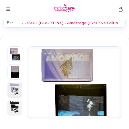
Beranda
JISOO (BLACKPINK) - Amortage (Exclusive Edition) [Mini Album] YG Select