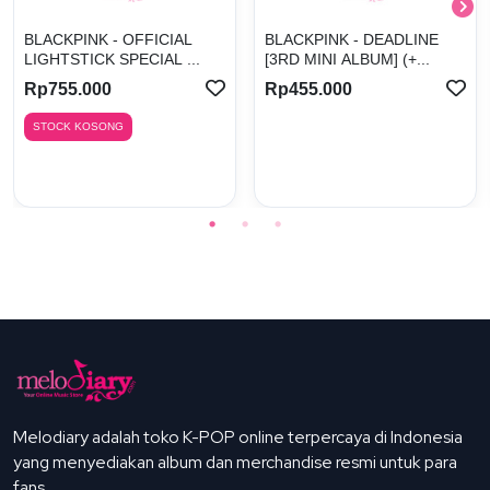
BLACKPINK - OFFICIAL
BLACKPINK - DEADLINE
LIGHTSTICK SPECIAL ...
[3RD MINI ALBUM] (+...
Rp755.000
Rp455.000
STOCK KOSONG
Melodiary adalah toko K-POP online terpercaya di Indonesia
yang menyediakan album dan merchandise resmi untuk para
fans.