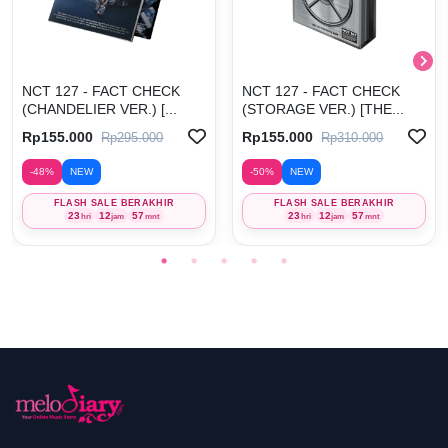
NCT 127 - FACT CHECK
NCT 127 - FACT CHECK
(CHANDELIER VER.) [...
(STORAGE VER.) [THE...
Rp155.000
Rp155.000
Rp295.000
Rp310.000
-48%
NEW
-50%
NEW
FLASH SALE BERAKHIR
FLASH SALE BERAKHIR
23
12
57
23
12
57
hri
jam
mnt
hri
jam
mnt