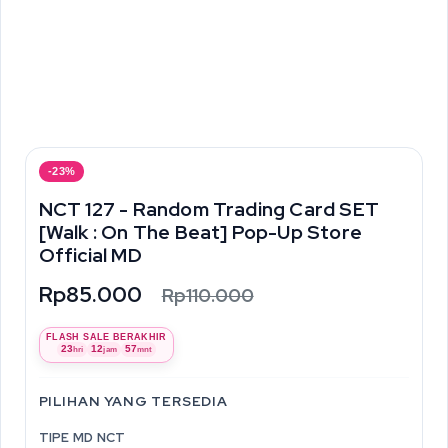
-23%
NCT 127 - Random Trading Card SET
[Walk : On The Beat] Pop-Up Store
Official MD
Rp85.000
Rp110.000
FLASH SALE BERAKHIR
23
12
57
hri
jam
mnt
PILIHAN YANG TERSEDIA
TIPE MD NCT