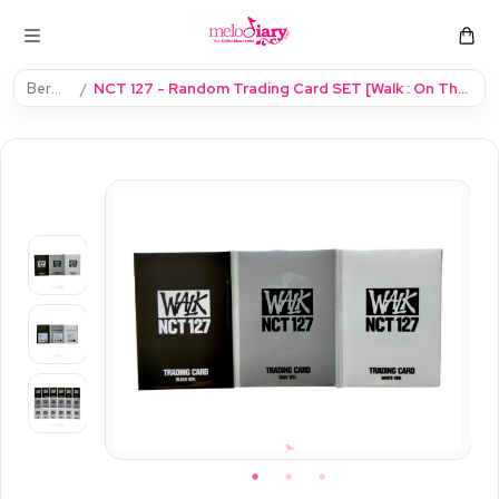
Beranda
NCT 127 - Random Trading Card SET [Walk : On The Beat] Pop-Up Store Official MD