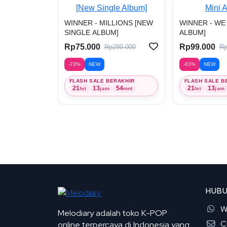
WINNER - MILLIONS [NEW
WINNER - WE 
SINGLE ALBUM]
ALBUM]
Rp75.000
Rp99.000
Rp280.000
Rp
-73%
NEW
-63%
NEW
FLASH SALE BERAKHIR
FLASH SALE B
21
13
54
21
13
hri
jam
mnt
hri
jam
HUBU
W
Melodiary adalah toko K-POP
C
online terpercaya di Indonesia yang