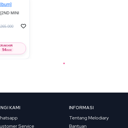
[2ND MINI
265.000
ERAKHIR
54
mnt
NGI KAMI
INFORMASI
hatsapp
Tentang Melodiary
ustomer Service
Bantuan