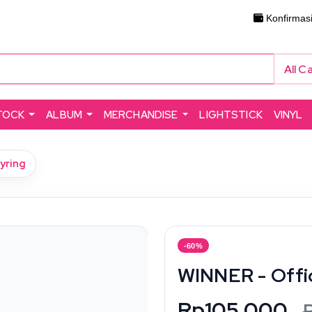
Konfirmas
All C
TOCK
ALBUM
MERCHANDISE
LIGHTSTICK
VINYL
eyring
-60%
WINNER - Offic
Rp105.000