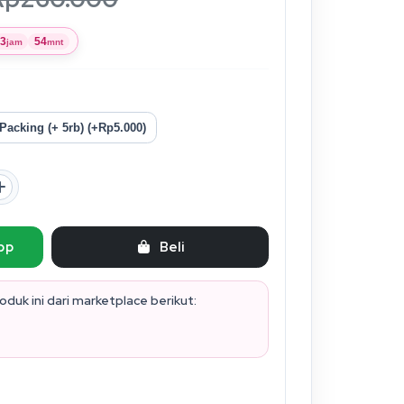
3
54
jam
mnt
acking (+ 5rb) (+Rp5.000)
pp
Beli
duk ini dari marketplace berikut: