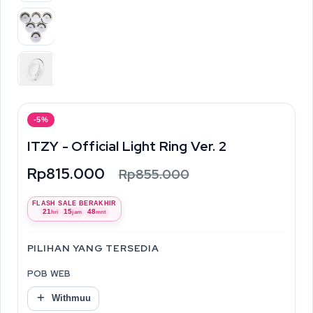
-5%
ITZY - Official Light Ring Ver. 2
Rp815.000
Rp855.000
FLASH SALE BERAKHIR
21
15
48
hri
jam
mnt
PILIHAN YANG TERSEDIA
POB WEB
Withmuu