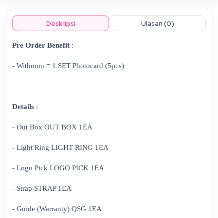
Deskripsi
Ulasan (0)
Pre Order Benefit
:
- Withmuu = 1 SET Photocard (5pcs)
Details
:
- Out Box OUT BOX 1EA
- Light Ring LIGHT RING 1EA
- Logo Pick LOGO PICK 1EA
- Strap STRAP 1EA
- Guide (Warranty) QSG 1EA