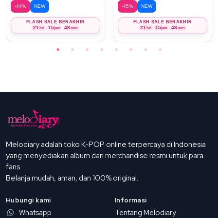
-44%
NEW
-45%
NEW
FLASH SALE BERAKHIR
FLASH SALE BERAKHIR
21
15
48
21
15
48
hri
jam
mnt
hri
jam
mnt
Melodiary adalah toko K-POP online terpercaya di Indonesia
yang menyediakan album dan merchandise resmi untuk para
fans.
Belanja mudah, aman, dan 100% original.
Hubungi kami
Informasi
Whatsapp
Tentang Melodiary