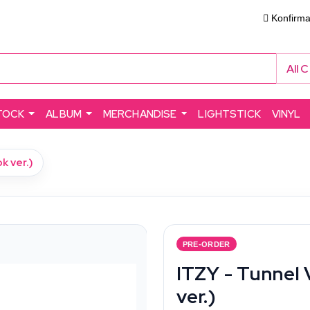
Konfirm
All 
TOCK
ALBUM
MERCHANDISE
LIGHTSTICK
VINYL
k ver.)
PRE-ORDER
ITZY - Tunnel
ver.)