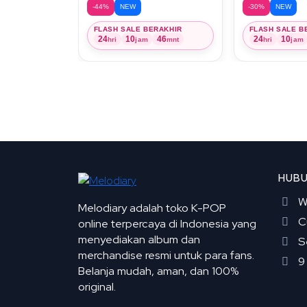
-44%
NEW
-30%
NEW
FLASH SALE BERAKHIR
FLASH SALE B
24
10
46
24
10
hri
jam
mnt
hri
jam
HUBU
W
Melodiary adalah toko K-POP
C
online terpercaya di Indonesia yang
menyediakan album dan
S
merchandise resmi untuk para fans.
9
Belanja mudah, aman, dan 100%
original.