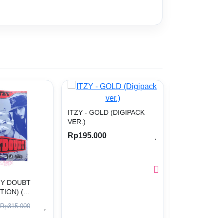
ITZY - GOLD (DIGIPACK
ITZY - OFFI
VER.)
RING VER. 
Rp195.000
Rp815.000
-5%
NEW
FLASH SALE
24
10
hri
j
 MY DOUBT
ION) (...
Rp315.000