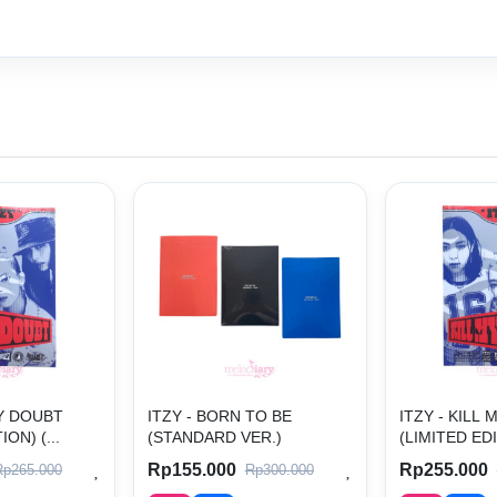
MY DOUBT
ITZY - BORN TO BE
ITZY - KILL
ON) (...
(STANDARD VER.)
(LIMITED EDIT
Rp155.000
Rp255.000
Rp265.000
Rp300.000