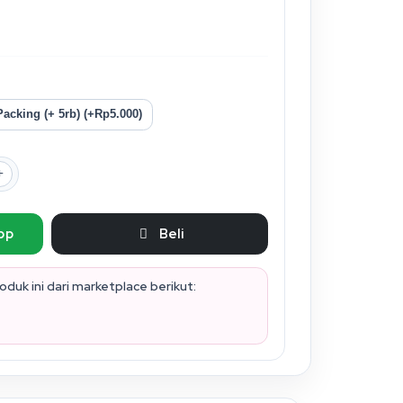
acking (+ 5rb) (+Rp5.000)
pp
Beli
duk ini dari marketplace berikut: