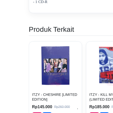
- 1 CD-R
Produk Terkait
ITZY - CHESHIRE [LIMITED
ITZY - KILL 
EDITION]
(LIMITED EDITI
Rp145.000
Rp185.000
Rp260.000