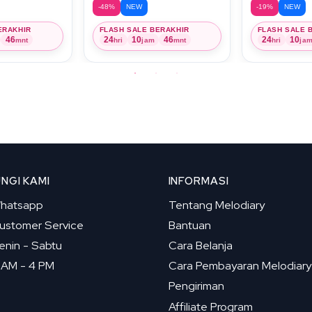
-48%
NEW
-19%
NEW
ERAKHIR
FLASH SALE BERAKHIR
FLASH SALE 
46
24
10
46
24
10
mnt
hri
jam
mnt
hri
ja
NGI KAMI
INFORMASI
hatsapp
Tentang Melodiary
ustomer Service
Bantuan
enin - Sabtu
Cara Belanja
 AM - 4 PM
Cara Pembayaran Melodiary
Pengiriman
Affiliate Program